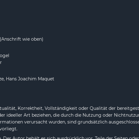
(Anschrift wie oben)
ogel
r
tze, Hans Joachim Maquet
ualität, Korrektheit, Vollständigkeit oder Qualität der bereitg
der ideeller Art beziehen, die durch die Nutzung oder Nichtnut
ormationen verursacht wurden, sind grundsätzlich ausgeschlossen
vorliegt.
h. Der Autor behält es sich ausdrücklich vor, Teile der Seiten 