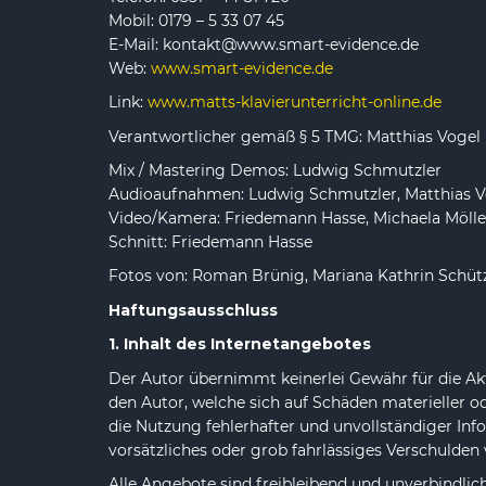
Mobil: 0179 – 5 33 07 45
E-Mail: kontakt@www.smart-evidence.de
Web:
www.smart-evidence.de
Link:
www.matts-klavierunterricht-online.de
Verantwortlicher gemäß § 5 TMG: Matthias Vogel 
Mix / Mastering Demos: Ludwig Schmutzler
Audioaufnahmen: Ludwig Schmutzler, Matthias V
Video/Kamera: Friedemann Hasse, Michaela Mölle
Schnitt: Friedemann Hasse
Fotos von: Roman Brünig, Mariana Kathrin Schü
Haftungsausschluss
1. Inhalt des Internetangebotes
Der Autor übernimmt keinerlei Gewähr für die Akt
den Autor, welche sich auf Schäden materieller o
die Nutzung fehlerhafter und unvollständiger Inf
vorsätzliches oder grob fahrlässiges Verschulden 
Alle Angebote sind freibleibend und unverbindlic